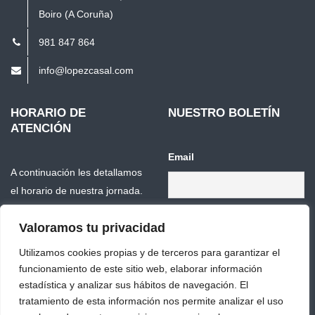
Boiro (A Coruña)
981 847 864
info@lopezcasal.com
HORARIO DE
NUESTRO BOLETÍN
ATENCIÓN
Email
A continuación les detallamos
el horario de nuestra jornada.
Valoramos tu privacidad
Mañanas
9:00-14:00
Tardes
16:00-19:00
Utilizamos cookies propias y de terceros para garantizar el
funcionamiento de este sitio web, elaborar información
Verano
08:30-14:30
estadística y analizar sus hábitos de navegación. El
(Jul/Ago/Sept)
tratamiento de esta información nos permite analizar el uso