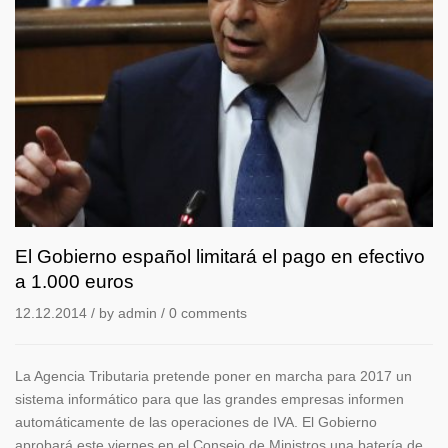
El
Gobierno
español
limitará
el
pago
en
efectivo
a
El Gobierno español limitará el pago en efectivo
1.000
a 1.000 euros
euros
12.12.2014
/ by
admin
/
0 comments
La Agencia Tributaria pretende poner en marcha para 2017 un
sistema informático para que las grandes empresas informen
automáticamente de las operaciones de IVA. El Gobierno
aprobará este viernes en el Consejo de Ministros una batería de