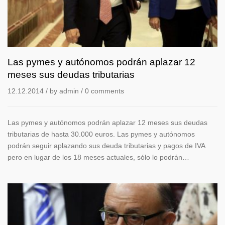
autónomos
podrán
aplazar
12
meses
sus
Las pymes y autónomos podrán aplazar 12
deudas
meses sus deudas tributarias
tributarias
12.12.2014
/ by
admin
/
0 comments
Las pymes y autónomos podrán aplazar 12 meses sus deudas
tributarias de hasta 30.000 euros. Las pymes y autónomos
podrán seguir aplazando sus deuda tributarias y pagos de IVA
pero en lugar de los 18 meses actuales, sólo lo podrán…