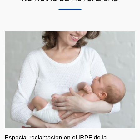
Especial
reclamación
en
el
IRPF
de
la
Prestación
por
Especial reclamación en el IRPF de la